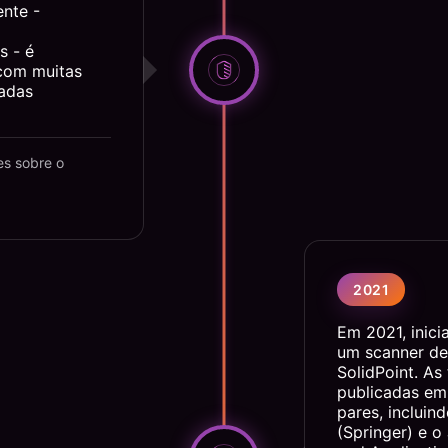
ente -
s - é
com muitas
adas
es sobre o
2021
Em 2021, inici
um scanner de 
SolidPoint. As
publicadas em
pares, inclui
(Springer) e o