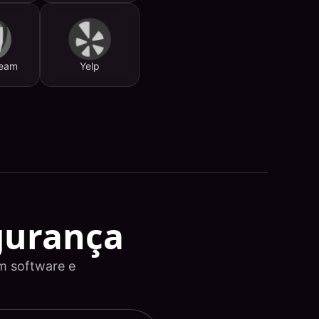
ream
Yelp
gurança
em software e