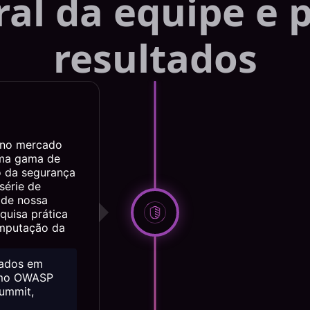
ral da equipe e p
resultados
 no mercado
uma gama de
o da segurança
série de
 de nossa
quisa prática
omputação da
tados em
como OWASP
ummit,