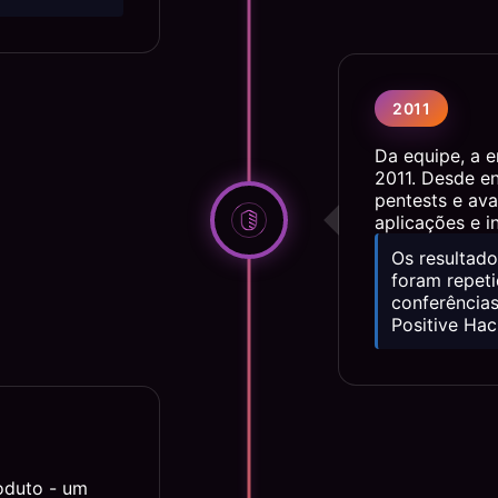
2011
Da equipe, a 
2011. Desde en
pentests e av
aplicações e i
Os resultado
foram repet
conferências
Positive Hac
oduto - um