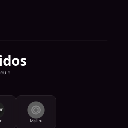
idos
eu e
r
Mail.ru