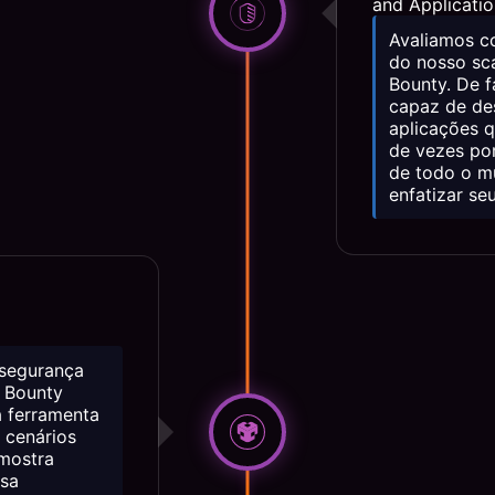
and Applicatio
Avaliamos c
do nosso sc
Bounty. De f
capaz de de
aplicações q
de vezes po
de todo o m
enfatizar seu
 segurança
 Bounty
a ferramenta
 cenários
 mostra
ssa